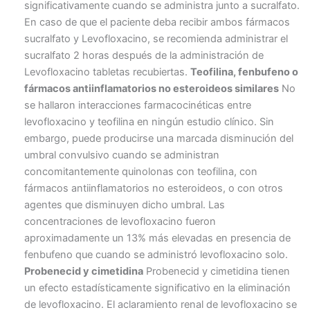
significativamente cuando se administra junto a sucralfato.
En caso de que el paciente deba recibir ambos fármacos
sucralfato y Levofloxacino, se recomienda administrar el
sucralfato 2 horas después de la administración de
Levofloxacino tabletas recubiertas.
Teofilina, fenbufeno o
fármacos antiinflamatorios no esteroideos similares
No
se hallaron interacciones farmacocinéticas entre
levofloxacino y teofilina en ningún estudio clínico. Sin
embargo, puede producirse una marcada disminución del
umbral convulsivo cuando se administran
concomitantemente quinolonas con teofilina, con
fármacos antiinflamatorios no esteroideos, o con otros
agentes que disminuyen dicho umbral. Las
concentraciones de levofloxacino fueron
aproximadamente un 13% más elevadas en presencia de
fenbufeno que cuando se administró levofloxacino solo.
Probenecid y cimetidina
Probenecid y cimetidina tienen
un efecto estadísticamente significativo en la eliminación
de levofloxacino. El aclaramiento renal de levofloxacino se