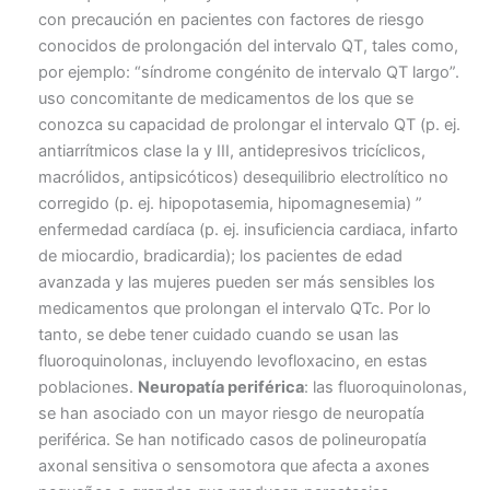
con precaución en pacientes con factores de riesgo
conocidos de prolongación del intervalo QT, tales como,
por ejemplo: “síndrome congénito de intervalo QT largo”.
uso concomitante de medicamentos de los que se
conozca su capacidad de prolongar el intervalo QT (p. ej.
antiarrítmicos clase Ia y III, antidepresivos tricíclicos,
macrólidos, antipsicóticos) desequilibrio electrolítico no
corregido (p. ej. hipopotasemia, hipomagnesemia) ”
enfermedad cardíaca (p. ej. insuficiencia cardiaca, infarto
de miocardio, bradicardia); los pacientes de edad
avanzada y las mujeres pueden ser más sensibles los
medicamentos que prolongan el intervalo QTc. Por lo
tanto, se debe tener cuidado cuando se usan las
fluoroquinolonas, incluyendo levofloxacino, en estas
poblaciones.
Neuropatía periférica
: las fluoroquinolonas,
se han asociado con un mayor riesgo de neuropatía
periférica. Se han notificado casos de polineuropatía
axonal sensitiva o sensomotora que afecta a axones