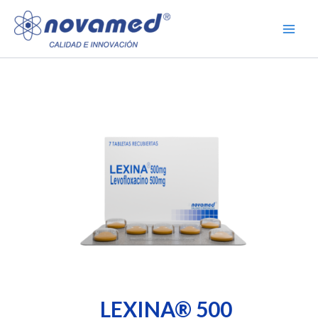
Ir
al
contenido
LEXINA® 500