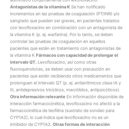
administró conjuntamente con levofloxacino.
Antagonistas de la vitamina K
Se han notificado
incrementos en las pruebas de coagulación (PT/INR) y/o
sangrado que pueden ser graves, en pacientes tratados
con levofloxacino en combinación con un antagonista de
la vitamina K (p. ej. warfarina). Por lo tanto, se deben
controlar las pruebas de coagulación en aquellos
pacientes que estén en tratamiento con antagonistas de
la vitamina K
Fármacos con capacidad de prolongar el
intervalo QT.
Levofloxacino, así como otras
fluoroquinolonas, se deben usar con precaución en
pacientes que estén recibiendo otros medicamentos que
prolonguen el intervalo QT (p. ej. antiarrítmicos clase IA y
III, antidepresivos tricíclicos, macrólidos, antipsicóticos).
Otra información relevante
En información disponible de
interacción farmacocinética, levofloxacino no afectó a la
farmacocinética de teofilina (sustrato de sondeo para
CYP1A2), lo cual indica que levofloxacino no es un
inhibidor de CYP1A2.
Otras formas de interacción