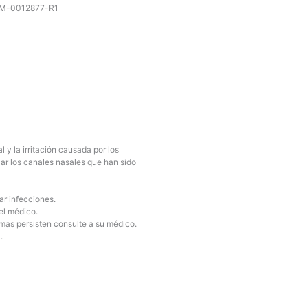
16M-0012877-R1
 y la irritación causada por los
piar los canales nasales que han sido
r infecciones.
el médico.
mas persisten consulte a su médico.
.