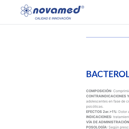
Ir
al
contenido
BACTERO
COMPOSICIÓN:
Comprimi
CONTRAINDICACIONES 
adolescentes en fase de c
psicóticas.
EFECTOS 2ar.>1%:
Dolor 
INDICACIONES:
tratamien
VÍA DE ADMINISTRACIÓ
POSOLOGÍA:
Según presc