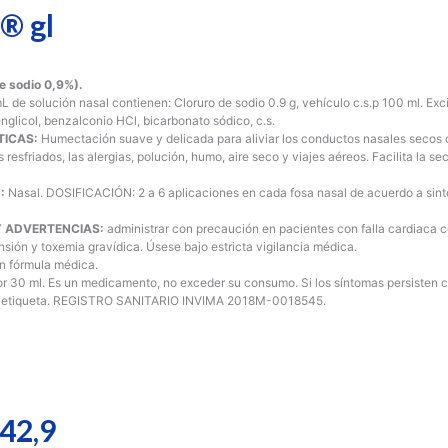
 gl
de sodio 0,9%).
 de solución nasal contienen: Cloruro de sodio 0.9 g, vehículo c.s.p 100 ml. Exci
lenglicol, benzalconio HCl, bicarbonato sódico, c.s.
TICAS:
Humectación suave y delicada para aliviar los conductos nasales secos o 
os resfriados, las alergias, polución, humo, aire seco y viajes aéreos. Facilita la 
:
Nasal. DOSIFICACIÓN: 2 a 6 aplicaciones en cada fosa nasal de acuerdo a sint
 ADVERTENCIAS:
administrar con precaución en pacientes con falla cardiaca c
ensión y toxemia gravídica. Úsese bajo estricta vigilancia médica.
in fórmula médica.
or 30 ml. Es un medicamento, no exceder su consumo. Si los síntomas persisten c
la etiqueta. REGISTRO SANITARIO INVIMA 2018M-0018545.
42,9