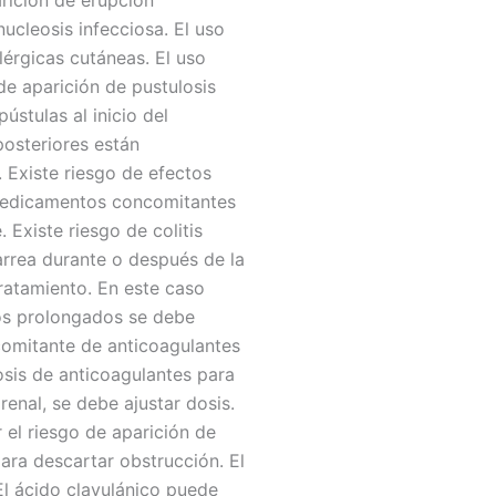
arición de erupción
ucleosis infecciosa. El uso
lérgicas cutáneas. El uso
de aparición de pustulosis
stulas al inicio del
posteriores están
 Existe riesgo de efectos
 medicamentos concomitantes
 Existe riesgo de colitis
rrea durante o después de la
tratamiento. En este caso
tos prolongados se debe
comitante de anticoagulantes
osis de anticoagulantes para
renal, se debe ajustar dosis.
 el riesgo de aparición de
para descartar obstrucción. El
 El ácido clavulánico puede