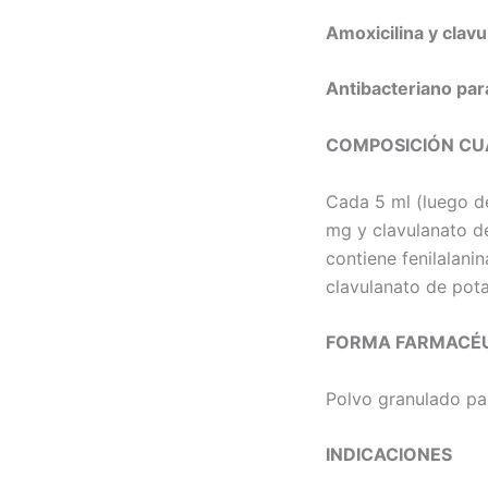
Amoxicilina y clav
Antibacteriano par
COMPOSICIÓN CUA
Cada 5 ml (luego de
mg y clavulanato d
contiene fenilalani
clavulanato de pota
FORMA FARMACÉ
Polvo granulado par
INDICACIONES