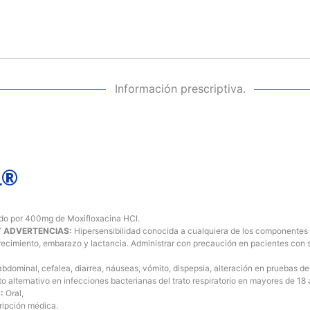
Información prescriptiva.
L®
do por 400mg de Moxifloxacina HCI.
Y ADVERTENCIAS:
Hipersensibilidad conocida a cualquiera de los componentes o
recimiento, embarazo y lactancia. Administrar con precaución en pacientes con 
abdominal, cefalea, diarrea, náuseas, vómito, dispepsia, alteración en pruebas de 
to alternativo en infecciones bacterianas del trato respiratorio en mayores de 18 
N:
Oral,
ripción médica.