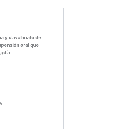
a y clavulanato de
spensión oral que
g/día
a