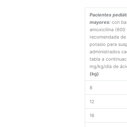
Pacientes pediát
mayores:
con ba
amoxicilina (600 
recomendada de a
potasio para sus
administrados cad
tabla a continuac
mg/kg/día de áci
(kg)
8
12
16