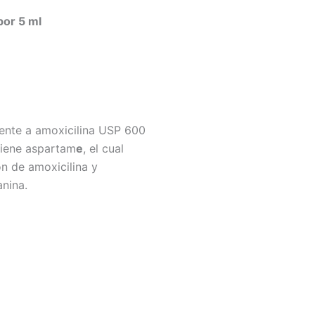
por 5 ml
alente a amoxicilina USP 600
tiene aspartam
e
, el cual
n de amoxicilina y
anina.