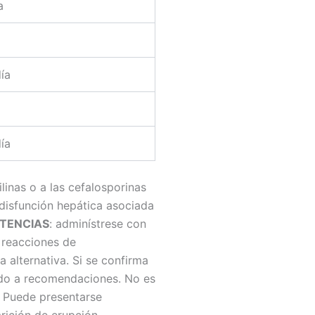
a
ía
a
ía
ilinas o a las cefalosporinas
 disfunción hepática asociada
TENCIAS
: adminístrese con
e reacciones de
a alternativa. Si se confirma
erdo a recomendaciones. No es
. Puede presentarse