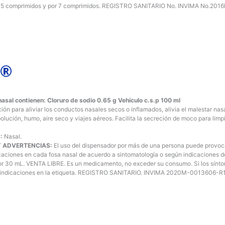
 5 comprimidos y por 7 comprimidos. REGISTRO SANITARIO No. INVIMA No.20
S®
asal contienen: Cloruro de sodio 0.65 g Vehículo c.s.p 100 ml
n para aliviar los conductos nasales secos o inflamados, alivia el malestar nasal
a polución, humo, aire seco y viajes aéreos. Facilita la secreción de moco para lim
:
Nasal.
 ADVERTENCIAS:
El uso del dispensador por más de una persona puede provoca
caciones en cada fosa nasal de acuerdo a sintomatología o según indicaciones d
or 30 mL. VENTA LIBRE. Es un medicamento, no exceder su consumo. Si los sínto
raindicaciones en la etiqueta. REGISTRO SANITARIO. INVIMA 2020M-0013606-R1