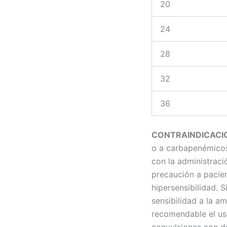
20
24
28
32
36
CONTRAINDICACI
o a carbapenémicos 
con la administraci
precaución a pacien
hipersensibilidad. S
sensibilidad a la a
recomendable el us