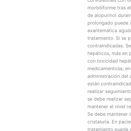
convulsiones con do
morbiliforme tras e
de alopurinol duran
prolongado puede au
exantemática aguda 
tratamiento. Si se 
contraindicadas. Se
hepáticos, más en 
con toxicidad hepát
medicamentosa, en 
administración del 
están contraindica
realizar seguimient
se debe realizar se
mantener el nivel r
Se debe mantener in
cristaluria. En pac
tratamiento puede g