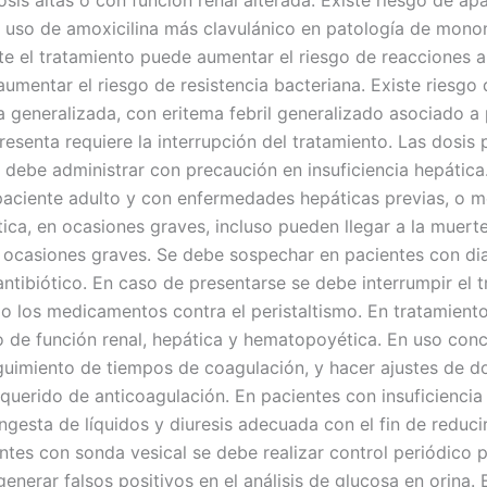
sis altas o con función renal alterada. Existe riesgo de ap
l uso de amoxicilina más clavulánico en patología de monon
te el tratamiento puede aumentar el riesgo de reacciones a
mentar el riesgo de resistencia bacteriana. Existe riesgo 
generalizada, con eritema febril generalizado asociado a pú
presenta requiere la interrupción del tratamiento. Las dosis 
 debe administrar con precaución en insuficiencia hepática.
paciente adulto y con enfermedades hepáticas previas, o
ica, en ocasiones graves, incluso pueden llegar a la muerte.
ocasiones graves. Se debe sospechar en pacientes con dia
antibiótico. En caso de presentarse se debe interrumpir el 
do los medicamentos contra el peristaltismo. En tratamien
o de función renal, hepática y hematopoyética. En uso con
guimiento de tiempos de coagulación, y hacer ajustes de d
equerido de anticoagulación. En pacientes con insuficiencia 
gesta de líquidos y diuresis adecuada con el fin de reducir
ientes con sonda vesical se debe realizar control periódico 
enerar falsos positivos en el análisis de glucosa en orina.