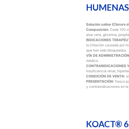
HUMENAS®
Solución salina (Cloruro 
Composición:
Cada 100 mL
aloe vera, glicerina, propi
INDICACIONES TERAPÉU
la irritación causada por l
que han sido bloqueados.
VÍA DE ADMINISTRACIÓN
médico.
CONTRAINDICACIONES Y
insuficiencia renal, hipert
CONDICIÓN DE VENTA:
s
PRESENTACIÓN:
frasco p
y contraindicaciones en 
KOACT® 6