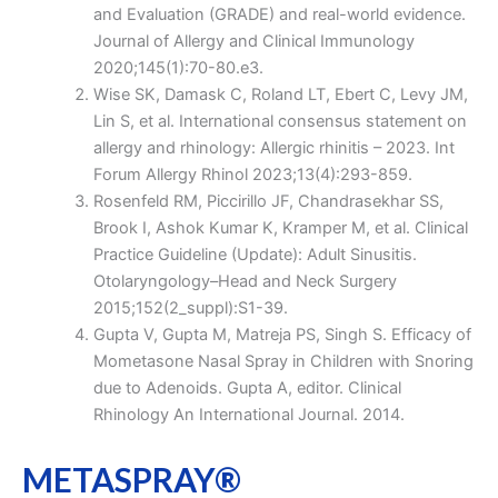
and Evaluation (GRADE) and real-world evidence.
Journal of Allergy and Clinical Immunology
2020;145(1):70-80.e3.
Wise SK, Damask C, Roland LT, Ebert C, Levy JM,
Lin S, et al. International consensus statement on
allergy and rhinology: Allergic rhinitis – 2023. Int
Forum Allergy Rhinol 2023;13(4):293-859.
Rosenfeld RM, Piccirillo JF, Chandrasekhar SS,
Brook I, Ashok Kumar K, Kramper M, et al. Clinical
Practice Guideline (Update): Adult Sinusitis.
Otolaryngology–Head and Neck Surgery
2015;152(2_suppl):S1-39.
Gupta V, Gupta M, Matreja PS, Singh S. Efficacy of
Mometasone Nasal Spray in Children with Snoring
due to Adenoids. Gupta A, editor. Clinical
Rhinology An International Journal. 2014.
METASPRAY®