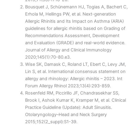
Bousquet J, Schünemann HJ, Togias A, Bachert C,
Erhola M, Hellings PW, et al. Next-generation
Allergic Rhinitis and Its Impact on Asthma (ARIA)
guidelines for allergic rhinitis based on Grading of
Recommendations Assessment, Development
and Evaluation (GRADE) and real-world evidence.
Journal of Allergy and Clinical Immunology
2020;145(1):70-80.e3.
Wise SK, Damask C, Roland LT, Ebert C, Levy JM,
Lin S, et al. International consensus statement on
allergy and rhinology: Allergic rhinitis – 2023. Int
Forum Allergy Rhinol 2023;13(4):293-859.
Rosenfeld RM, Piccirillo JF, Chandrasekhar SS,
Brook I, Ashok Kumar K, Kramper M, et al. Clinical
Practice Guideline (Update): Adult Sinusitis.
Otolaryngology–Head and Neck Surgery
2015;152(2_suppl):S1-39.