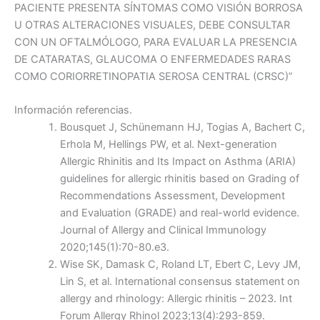
PACIENTE PRESENTA SÍNTOMAS COMO VISIÓN BORROSA
U OTRAS ALTERACIONES VISUALES, DEBE CONSULTAR
CON UN OFTALMÓLOGO, PARA EVALUAR LA PRESENCIA
DE CATARATAS, GLAUCOMA O ENFERMEDADES RARAS
COMO CORIORRETINOPATIA SEROSA CENTRAL (CRSC)”
Información referencias.
Bousquet J, Schünemann HJ, Togias A, Bachert C,
Erhola M, Hellings PW, et al. Next-generation
Allergic Rhinitis and Its Impact on Asthma (ARIA)
guidelines for allergic rhinitis based on Grading of
Recommendations Assessment, Development
and Evaluation (GRADE) and real-world evidence.
Journal of Allergy and Clinical Immunology
2020;145(1):70-80.e3.
Wise SK, Damask C, Roland LT, Ebert C, Levy JM,
Lin S, et al. International consensus statement on
allergy and rhinology: Allergic rhinitis – 2023. Int
Forum Allergy Rhinol 2023;13(4):293-859.