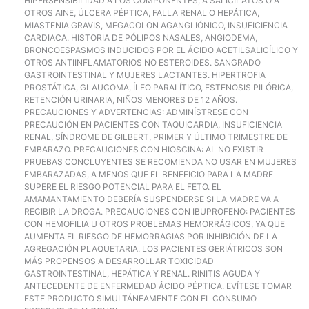
HIPERSENSIBILIDAD A LOS COMPONENTES, A SALICILATOS O A
OTROS AINE, ÚLCERA PÉPTICA, FALLA RENAL O HEPÁTICA,
MIASTENIA GRAVIS, MEGACOLON AGANGLIÓNICO, INSUFICIENCIA
CARDIACA. HISTORIA DE PÓLIPOS NASALES, ANGIODEMA,
BRONCOESPASMOS INDUCIDOS POR EL ÁCIDO ACETILSALICÍLICO Y
OTROS ANTIINFLAMATORIOS NO ESTEROIDES. SANGRADO
GASTROINTESTINAL Y MUJERES LACTANTES. HIPERTROFIA
PROSTÁTICA, GLAUCOMA, ÍLEO PARALÍTICO, ESTENOSIS PILÓRICA,
RETENCIÓN URINARIA, NIÑOS MENORES DE 12 AÑOS.
PRECAUCIONES Y ADVERTENCIAS: ADMINÍSTRESE CON
PRECAUCIÓN EN PACIENTES CON TAQUICARDIA, INSUFICIENCIA
RENAL, SÍNDROME DE GILBERT, PRIMER Y ÚLTIMO TRIMESTRE DE
EMBARAZO. PRECAUCIONES CON HIOSCINA: AL NO EXISTIR
PRUEBAS CONCLUYENTES SE RECOMIENDA NO USAR EN MUJERES
EMBARAZADAS, A MENOS QUE EL BENEFICIO PARA LA MADRE
SUPERE EL RIESGO POTENCIAL PARA EL FETO. EL
AMAMANTAMIENTO DEBERÍA SUSPENDERSE SI LA MADRE VA A
RECIBIR LA DROGA. PRECAUCIONES CON IBUPROFENO: PACIENTES
CON HEMOFILIA U OTROS PROBLEMAS HEMORRÁGICOS, YA QUE
AUMENTA EL RIESGO DE HEMORRAGIAS POR INHIBICIÓN DE LA
AGREGACIÓN PLAQUETARIA. LOS PACIENTES GERIÁTRICOS SON
MÁS PROPENSOS A DESARROLLAR TOXICIDAD
GASTROINTESTINAL, HEPÁTICA Y RENAL. RINITIS AGUDA Y
ANTECEDENTE DE ENFERMEDAD ÁCIDO PÉPTICA. EVÍTESE TOMAR
ESTE PRODUCTO SIMULTÁNEAMENTE CON EL CONSUMO