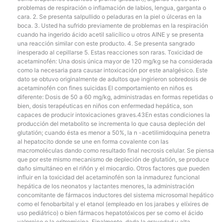
problemas de respiración o inflamación de labios, lengua, garganta o
cara. 2. Se presenta salpullido o peladuras en la piel o úlceras en la
boca. 3. Usted ha sufrido previamente de problemas en la respiración
cuando ha ingerido ácido acetil salicílico u otros AINE y se presenta
una reacción similar con este producto. 4. Se presenta sangrado
inesperado al cepillarse 5. Estas reacciones son raras. Toxicidad de
acetaminofén: Una dosis única mayor de 120 mg/kg se ha considerada
como la necesaria para causar intoxicación por este analgésico. Este
dato se obtuvo originalmente de adultos que ingirieron sobredosis de
acetaminofén con fines suicidas El comportamiento en niños es
diferente: Dosis de 50 a 60 mg/kg, administradas en formas repetidas o
bien, dosis terapéuticas en niños con enfermedad hepática, son
capaces de producir intoxicaciones graves.43En estas condiciones la
producción del metabolito se incrementa lo que causa depleción del
glutatión; cuando ésta es menor a 50%, la n -acetilimidoquina penetra
al hepatocito donde se une en forma covalente con las
macromoléculas dando como resultado final necrosis celular. Se piensa
que por este mismo mecanismo de depleción de glutatión, se produce
daño simultáneo en el riñón y el miocardio. Otros factores que pueden
influir en la toxicidad del acetaminofén son la inmadurez funcional
hepática de los neonatos y lactantes menores, la administración
concomitante de fármacos inductores del sistema microsomal hepático
como el fenobarbital y el etanol (empleado en los jarabes y elíxires de
uso pediátrico) o bien fármacos hepatotóxicos per se como el ácido
valproico o la eritromicina. Finalmente, dada la gravedad y alta