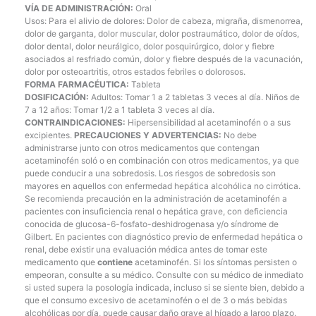
VÍA DE ADMINISTRACIÓN:
Oral
Usos: Para el alivio de dolores: Dolor de cabeza, migraña, dismenorrea,
dolor de garganta, dolor muscular, dolor postraumático, dolor de oídos,
dolor dental, dolor neurálgico, dolor posquirúrgico, dolor y fiebre
asociados al resfriado común, dolor y fiebre después de la vacunación,
dolor por osteoartritis, otros estados febriles o dolorosos.
FORMA FARMACÉUTICA:
Tableta
DOSIFICACIÓN:
Adultos: Tomar 1 a 2 tabletas 3 veces al día. Niños de
7 a 12 años: Tomar 1/2 a 1 tableta 3 veces al día.
CONTRAINDICACIONES:
Hipersensibilidad al acetaminofén o a sus
excipientes.
PRECAUCIONES Y ADVERTENCIAS:
No debe
administrarse junto con otros medicamentos que contengan
acetaminofén soló o en combinación con otros medicamentos, ya que
puede conducir a una sobredosis. Los riesgos de sobredosis son
mayores en aquellos con enfermedad hepática alcohólica no cirrótica.
Se recomienda precaución en la administración de acetaminofén a
pacientes con insuficiencia renal o hepática grave, con deficiencia
conocida de glucosa-6-fosfato-deshidrogenasa y/o síndrome de
Gilbert. En pacientes con diagnóstico previo de enfermedad hepática o
renal, debe existir una evaluación médica antes de tomar este
medicamento que
contiene
acetaminofén. Si los síntomas persisten o
empeoran, consulte a su médico. Consulte con su médico de inmediato
si usted supera la posología indicada, incluso si se siente bien, debido a
que el consumo excesivo de acetaminofén o el de 3 o más bebidas
alcohólicas por día, puede causar daño grave al hígado a largo plazo.