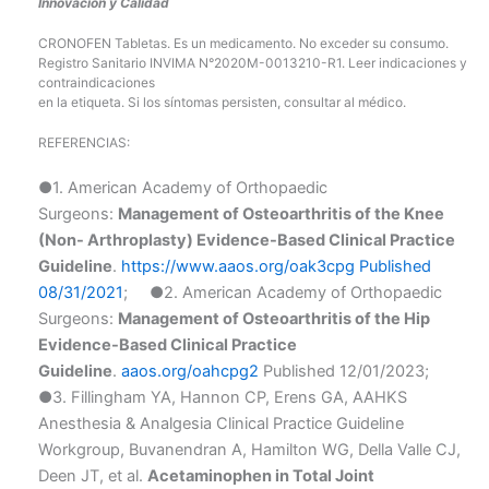
Innovación y Calidad
CRONOFEN Tabletas. Es un medicamento. No exceder su consumo.
Registro Sanitario INVIMA N°2020M-0013210-R1. Leer indicaciones y
contraindicaciones
en la etiqueta. Si los síntomas persisten, consultar al médico.
REFERENCIAS:
●1. American Academy of Orthopaedic
Surgeons:
Management of Osteoarthritis of the Knee
(Non- Arthroplasty) Evidence-Based Clinical Practice
Guideline
.
https://www.aaos.org/oak3cpg
Published
08/31/2021
; ●2. American Academy of Orthopaedic
Surgeons:
Management of Osteoarthritis of the Hip
Evidence-Based Clinical Practice
Guideline
.
aaos.org/oahcpg2
Published 12/01/2023;
●3. Fillingham YA, Hannon CP, Erens GA, AAHKS
Anesthesia & Analgesia Clinical Practice Guideline
Workgroup, Buvanendran A, Hamilton WG, Della Valle CJ,
Deen JT, et al.
Acetaminophen in Total Joint