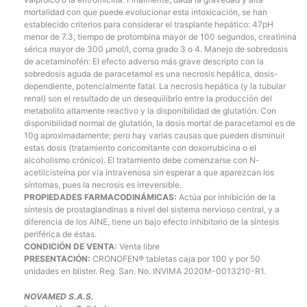
mortalidad con que puede evolucionar esta intoxicación, se han
establecido criterios para considerar el trasplante hepático: 47pH
menor de 7.3, tiempo de protombina mayor de 100 segundos, creatinina
sérica mayor de 300 µmol/l, coma grado 3 o 4. Manejo de sobredosis
de acetaminofén: El efecto adverso más grave descripto con la
sobredosis aguda de paracetamol es una necrosis hepática, dosis-
dependiente, potencialmente fatal. La necrosis hepática (y la tubular
renal) son el resultado de un desequilibrio entre la producción del
metabolito altamente reactivo y la disponibilidad de glutatión. Con
disponibilidad normal de glutatión, la dosis mortal de paracetamol es de
10g aproximadamente; pero hay varias causas que pueden disminuir
estas dosis (tratamiento concomitante con doxorrubicina o el
alcoholismo crónico). El tratamiento debe comenzarse con N-
acetilcisteína por vía intravenosa sin esperar a que aparezcan los
síntomas, pues la necrosis es irreversible.
PROPIEDADES FARMACODINÁMICAS:
Actúa por inhibición de la
síntesis de prostaglandinas a nivel del sistema nervioso central, y a
diferencia de los AINE, tiene un bajo efecto inhibitorio de la síntesis
periférica de éstas.
CONDICIÓN DE VENTA:
Venta libre
PRESENTACIÓN:
CRONOFEN® tabletas caja por 100 y por 50
unidades en blister. Reg. San. No. INVIMA 2020M-0013210-R1.
NOVAMED S.A.S.