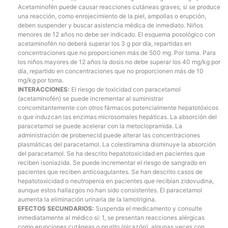
Acetaminofén puede causar reacciones cutáneas graves, si se produce
una reacción, como enrojecimiento de la piel, ampollas o erupción,
deben suspender y buscar asistencia médica de inmediato. Niños
menores de 12 años no debe ser indicado. El esquema posológico con
acetaminofén no deberá superar los 3 g por día, repartidas en
concentraciones que no proporcionen más de 500 mg. Por toma. Para
los niños mayores de 12 años la dosis no debe superar los 40 mg/kg por
día, repartido en concentraciones que no proporcionen más de 10
mg/kg por toma.
INTERACCIONES:
El riesgo de toxicidad con paracetamol
(acetaminofén) se puede incrementar al suministrar
concomitantemente con otros fármacos potencialmente hepatotóxicos
o que induzcan las enzimas microsomales hepáticas. La absorción del
paracetamol se puede acelerar con la metoclopramida. La
administración de probenecid puede alterar las concentraciones
plasmáticas del paracetamol. La colestiramina disminuye la absorción
del paracetamol. Se ha descrito hepatotoxicidad en pacientes que
reciben isoniazida. Se puede incrementar el riesgo de sangrado en
pacientes que reciben anticoagulantes. Se han descrito casos de
hepatotoxicidad o neutropenia en pacientes que recibían zidovudina,
aunque estos hallazgos no han sido consistentes. El paracetamol
aumenta la eliminación urinaria de la lamotrigina.
EFECTOS SECUNDARIOS:
Suspenda el medicamento y consulte
inmediatamente al médico si: 1, se presentan reacciones alérgicas
como erupciones cutáneas o prurito (picazón), algunas veces con