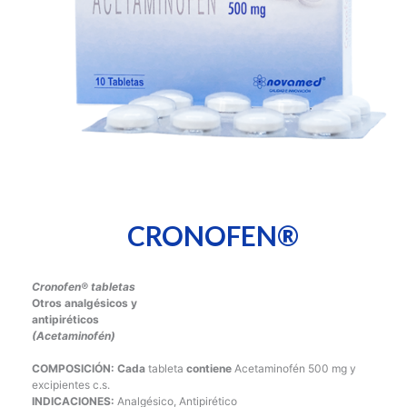
CRONOFEN®
Cronofen® tabletas
Otros analgésicos y
antipiréticos
(Acetaminofén)
COMPOSICIÓN: Cada
tableta
contiene
Acetaminofén 500 mg y
excipientes c.s.
INDICACIONES:
Analgésico, Antipirético