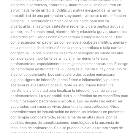
diabetes, hipertensión, cataratas y síndrome de cushing ocurren en
aproximadamente un 30 %. Colitis ulcerativa inespecífica, si hay la
probabilidad de una perforación subyacente, absceso u otra infección
piógena. La precaución también debe aplicarse para uso en
diverticulitis, anastomosis intestinal reciente, ulcera péptica activa o
latente, insuficiencia renal, hipertensión y miastenia gravis, cuando los
esteroides son usados como única terapia o terapia accesoria. Usar
con precaución en pacientes con epilepsia, diabetes mellitus, uremia y
en la presencia de disminución de la reserva cardiaca o falla cardiaca
congestiva. La posibilidad de desarrollar osteoporosis puede ser una
consideración importante para iniciar y mantener la terapia
corticosteroide, especialmente en mujeres postmenopáusicas. El riesgo
de hemorragia gastrointestinal o úlcera se aumenta si hay consumo de
alcohol concomitante. Los corticosteroides pueden enmascarar
algunos signos de infección (como fiebre e inflamación) y pueden
aparecer nuevas infecciones durante su uso. Puede haber una
resistencia y dificultad para localizar la infección cuando se usan
corticosteroides. La susceptibilidad a la infección no es específica para
ningún patógeno bacteriano o micótico. Los pacientes no deben ser
vacunados con vacunas vivas durante la terapia corticoide. Otros
procedimientos de inmunización no deben ser iniciados en pacientes
con terapia corticosteroide, especialmente en altas dosis, por los
posibles riesgos de complicaciones neurológicas o la ausencia de
respuesta de anticuerpos. Solo se pueden iniciar los tratamientos de