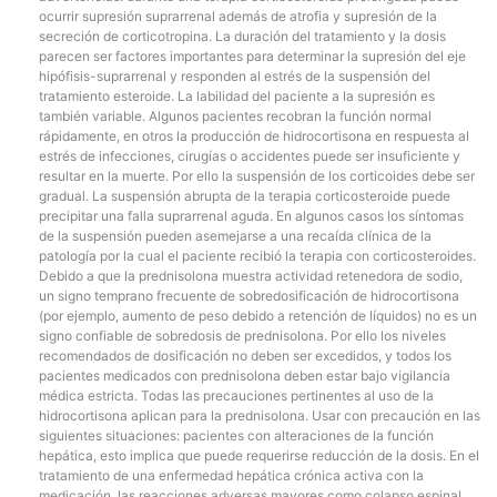
ocurrir supresión suprarrenal además de atrofia y supresión de la
secreción de corticotropina. La duración del tratamiento y la dosis
parecen ser factores importantes para determinar la supresión del eje
hipófisis-suprarrenal y responden al estrés de la suspensión del
tratamiento esteroide. La labilidad del paciente a la supresión es
también variable. Algunos pacientes recobran la función normal
rápidamente, en otros la producción de hidrocortisona en respuesta al
estrés de infecciones, cirugías o accidentes puede ser insuficiente y
resultar en la muerte. Por ello la suspensión de los corticoides debe ser
gradual. La suspensión abrupta de la terapia corticosteroide puede
precipitar una falla suprarrenal aguda. En algunos casos los síntomas
de la suspensión pueden asemejarse a una recaída clínica de la
patología por la cual el paciente recibió la terapia con corticosteroides.
Debido a que la prednisolona muestra actividad retenedora de sodio,
un signo temprano frecuente de sobredosificación de hidrocortisona
(por ejemplo, aumento de peso debido a retención de líquidos) no es un
signo confiable de sobredosis de prednisolona. Por ello los niveles
recomendados de dosificación no deben ser excedidos, y todos los
pacientes medicados con prednisolona deben estar bajo vigilancia
médica estricta. Todas las precauciones pertinentes al uso de la
hidrocortisona aplican para la prednisolona. Usar con precaución en las
siguientes situaciones: pacientes con alteraciones de la función
hepática, esto implica que puede requerirse reducción de la dosis. En el
tratamiento de una enfermedad hepática crónica activa con la
medicación, las reacciones adversas mayores como colapso espinal,