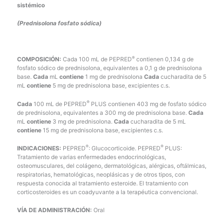
sistémico
(Prednisolona fosfato sódica)
®
COMPOSICIÓN:
Cada 100 mL de PEPRED
contienen 0,134 g de
fosfato sódico de prednisolona, equivalentes a 0,1 g de prednisolona
base.
Cada
mL
contiene
1 mg de prednisolona
Cada
cucharadita de 5
mL
contiene
5 mg de prednisolona base, excipientes c.s.
®
Cada
100 mL de PEPRED
PLUS contienen 403 mg de fosfato sódico
de prednisolona, equivalentes a 300 mg de prednisolona base.
Cada
mL
contiene
3 mg de prednisolona.
Cada
cucharadita de 5 mL
contiene
15 mg de prednisolona base, excipientes c.s.
®
®
INDICACIONES:
PEPRED
: Glucocorticoide. PEPRED
PLUS:
Tratamiento de varias enfermedades endocrinológicas,
osteomusculares, del colágeno, dermatológicas, alérgicas, oftálmicas,
respiratorias, hematológicas, neoplásicas y de otros tipos, con
respuesta conocida al tratamiento esteroide. El tratamiento con
corticosteroides es un coadyuvante a la terapéutica convencional.
VÍA DE ADMINISTRACIÓN:
Oral