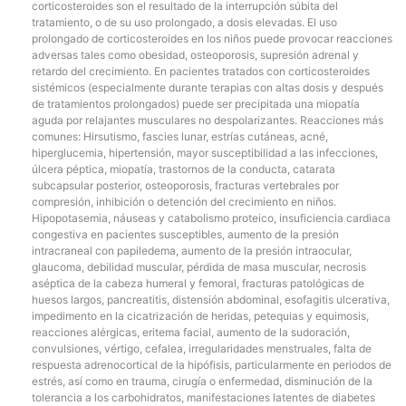
corticosteroides son el resultado de la interrupción súbita del
tratamiento, o de su uso prolongado, a dosis elevadas. El uso
prolongado de corticosteroides en los niños puede provocar reacciones
adversas tales como obesidad, osteoporosis, supresión adrenal y
retardo del crecimiento. En pacientes tratados con corticosteroides
sistémicos (especialmente durante terapias con altas dosis y después
de tratamientos prolongados) puede ser precipitada una miopatía
aguda por relajantes musculares no despolarizantes. Reacciones más
comunes: Hirsutismo, fascies lunar, estrías cutáneas, acné,
hiperglucemia, hipertensión, mayor susceptibilidad a las infecciones,
úlcera péptica, miopatía, trastornos de la conducta, catarata
subcapsular posterior, osteoporosis, fracturas vertebrales por
compresión, inhibición o detención del crecimiento en niños.
Hipopotasemia, náuseas y catabolismo proteico, insuficiencia cardiaca
congestiva en pacientes susceptibles, aumento de la presión
intracraneal con papiledema, aumento de la presión intraocular,
glaucoma, debilidad muscular, pérdida de masa muscular, necrosis
aséptica de la cabeza humeral y femoral, fracturas patológicas de
huesos largos, pancreatitis, distensión abdominal, esofagitis ulcerativa,
impedimento en la cicatrización de heridas, petequias y equimosis,
reacciones alérgicas, eritema facial, aumento de la sudoración,
convulsiones, vértigo, cefalea, irregularidades menstruales, falta de
respuesta adrenocortical de la hipófisis, particularmente en periodos de
estrés, así como en trauma, cirugía o enfermedad, disminución de la
tolerancia a los carbohidratos, manifestaciones latentes de diabetes