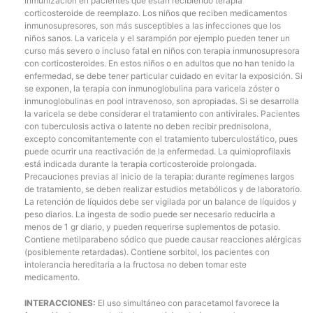
inmunización en pacientes que están recibiendo terapia
corticosteroide de reemplazo. Los niños que reciben medicamentos
inmunosupresores, son más susceptibles a las infecciones que los
niños sanos. La varicela y el sarampión por ejemplo pueden tener un
curso más severo o incluso fatal en niños con terapia inmunosupresora
con corticosteroides. En estos niños o en adultos que no han tenido la
enfermedad, se debe tener particular cuidado en evitar la exposición. Si
se exponen, la terapia con inmunoglobulina para varicela zóster o
inmunoglobulinas en pool intravenoso, son apropiadas. Si se desarrolla
la varicela se debe considerar el tratamiento con antivirales. Pacientes
con tuberculosis activa o latente no deben recibir prednisolona,
excepto concomitantemente con el tratamiento tuberculostático, pues
puede ocurrir una reactivación de la enfermedad. La quimioprofilaxis
está indicada durante la terapia corticosteroide prolongada.
Precauciones previas al inicio de la terapia: durante regímenes largos
de tratamiento, se deben realizar estudios metabólicos y de laboratorio.
La retención de líquidos debe ser vigilada por un balance de líquidos y
peso diarios. La ingesta de sodio puede ser necesario reducirla a
menos de 1 gr diario, y pueden requerirse suplementos de potasio.
Contiene metilparabeno sódico que puede causar reacciones alérgicas
(posiblemente retardadas). Contiene sorbitol, los pacientes con
intolerancia hereditaria a la fructosa no deben tomar este
medicamento.
INTERACCIONES:
El uso simultáneo con paracetamol favorece la