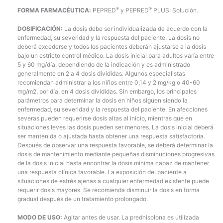
®
®
FORMA FARMACÉUTICA:
PEPRED
y PEPRED
PLUS: Solución.
DOSIFICACIÓN:
La dosis debe ser individualizada de acuerdo con la
enfermedad, su severidad y la respuesta del paciente. La dosis no
deberá excederse y todos los pacientes deberán ajustarse a la dosis
bajo un estricto control médico. La dosis inicial para adultos varía entre
5 y 60 mg/día, dependiendo de la indicación y es administrado
generalmente en 2 a 4 dosis divididas. Algunos especialistas
recomiendan administrar a los niños entre 0,14 y 2 mg/kg o 40-60
mg/m2, por día, en 4 dosis divididas. Sin embargo, los principales
parámetros para determinar la dosis en niños siguen siendo la
enfermedad, su severidad y la respuesta del paciente. En afecciones
severas pueden requerirse dosis altas al inicio, mientras que en
situaciones leves las dosis pueden ser menores. La dosis inicial deberá
ser mantenida o ajustada hasta obtener una respuesta satisfactoria.
Después de observar una respuesta favorable, se deberá determinar la
dosis de mantenimiento mediante pequeñas disminuciones progresivas
de la dosis inicial hasta encontrar la dosis mínima capaz de mantener
una respuesta clínica favorable. La exposición del paciente a
situaciones de estrés ajenas a cualquier enfermedad existente puede
requerir dosis mayores. Se recomienda disminuir la dosis en forma
gradual después de un tratamiento prolongado.
MODO DE USO:
Agitar antes de usar. La prednisolona es utilizada