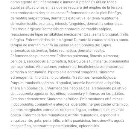
como agente antiinflamatorio o inmunosupresor. Es útil en todas
aquellas situaciones en las que se requiera del empleo de la terapia
con corticosteroides, tales como: Enfermedades de la piel: Pénfigo,
dermatitis herpetiforme, dermatitis exfoliativa, eritema multiforme,
dermatomiositis, psoriasis, micosis fungoides, dermatitis seborreica.
Estados alérgicos: Dermatitis de contacto, dermatitis atópica,
reacciones de hipersensibilidad medicamentosa, asma bronquial, rinitis
alérgica. Enfermedades del colágeno: Durante la exacerbación o como
terapia de mantenimiento en casos seleccionados de: Lupus
eritematoso sistémico, fiebre reumática, dermatomiositis.
Enfermedades pulmonares: Enfisema pulmonar, fibrosis pulmonar,
beriliosis, sarcoidosis sintomática, tuberculosis fulminante, pneumonitis
por aspiración. Alteraciones endocrinas: Insuficiencia adrenocortical
primaria o secundaria, hiperplasia adrenal congénita, síndrome
adrenogenital, tiroiditis no purulenta. Trastornos hematológicos:
Púrpura trombocitopénica idiopática, anemia hemolítica adquirida,
anemia hipoplásica. Enfermedades neoplásicas: Tratamiento paliativo
de: Leucemia aguda en los niños, leucemia y linfomas en los adultos.
Estados edematosos: Síndrome nefrótico. Enfermedades oftálmicas:
Iridocoroiditis, conjuntivitis alérgica, queratitis, herpes zóster oftálmico,
úlceras marginales corneales de tipo alérgico, coriorretinitis, neuritis
óptica. Enfermedades reumáticas: Artritis reumatoide, espondilitis
anquilosante, gota, periartritis, artritis psoriásica, tenosinovitis aguda
inespecífica, osteoartritis postraumática, epicondilitis.