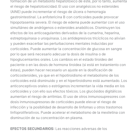
formación de un metabolito hepatotóxico de éste, por lo tanto, aumenta
el riesgo de hepatotoxicidad. El uso con analgésicos no esteroides
(AINE) puede incrementar el riesgo de úlcera o hemorragia
gastrointestinal. La anfotericina B con corticoides puede provocar
hipopotasemia severa. El riesgo de edema puede aumentar con el uso
simultáneo de andrógenos o esteroides anabólicos. Disminuyen los
efectos de los anticoagulantes derivados de la cumarina, heparina,
estreptoquinasa o uroquinasa. Los antidepresivos tricíclicos no alivian
y pueden exacerbar las perturbaciones mentales inducidas por
corticoides. Puede aumentar la concentración de glucosa en sangre
por lo que será necesario adecuar la dosis de insulina o de
hipoglucemiantes orales. Los cambios en el estado tiroideo del
paciente o en las dosis de hormona tiroidea (si está en tratamiento con
éstas), pueden hacer necesario un ajuste en la dosificación de
corticosteroides, ya que en el hipotiroidismo el metabolismo de los
corticoides está disminuido y en el hipertiroidismo está aumentado. Los
anticonceptivos orales o estrógenos incrementan la vida media en los
corticoides y con ello sus efectos tóxicos. Los glucósidos digitálicos
aumentan el riesgo de arritmias. El uso de otros inmunosupresores con
dosis inmunosupresoras de corticoides puede elevar el riesgo de
infección y la posibilidad de desarrollo de linfomas u otros trastornos
linfoproliferativos. Puede acelerar el metabolismo de la mexiletina con
disminución de su concentración en plasma.
EFECTOS SECUNDARIOS:
Las reacciones adversas de los