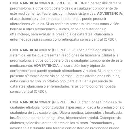
CONTRAINDICACIONES
(PEPRED SOLUCIÓN): hipersensibilidad a la
prednisolona, a otros corticosteroides o a cualquier componente de
este medicamento. Pacientes con micosis sistémicas.
ADVERTENCIA
:
el uso sistémico y tópico de corticosteroides puede producir
alteraciones visuales. Si un paciente presenta síntomas como visión
borrosa u otras alteraciones visuales, debe consultar con un
oftalmólogo, para evaluar la presencia de cataratas, glaucoma o
enfermedades raras como coriorretinopatia serosa central (CRSC).
CONTRAINDICACIONES
: (PEPRED PLUS) pacientes con micosis
sistémica, en los que presentan reacciones de hipersensibilidad a la
prednisolona, a otros corticosteroides o cualquier componente de este
medicamento.
ADVERTENCIA
: el uso sistémico y tópico de
corticosteroides puede producir alteraciones visuales. Si un paciente
presenta síntomas como visión borrosa u otras alteraciones visuales,
debe consultar con un oftalmólogo, para evaluar la presencia de
cataratas, glaucoma o enfermedades raras como coriorretinopatia
serosa central (CRSC).
CONTRAINDICACIONES
: (PEPRED FORTE) infecciones fúngicas o de
cualquier etiología no controladas, hipersensibilidad a la prednisolona o
cualquiera de sus excipientes. Úlcera péptica, tuberculosis localizada,
insuficiencia cardiaca congestiva, hipertensión arterial. Osteoporosis,
diabetes, psicosis o antecedentes de los mismos. Precauciones y
advertencias: durante una terapia corticosteroide prolongada puede