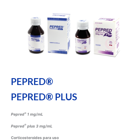
PEPRED®
PEPRED® PLUS
®
Pepred
1 mg/mL
®
Pepred
plus
3 mg/mL
Corticosteroides para uso