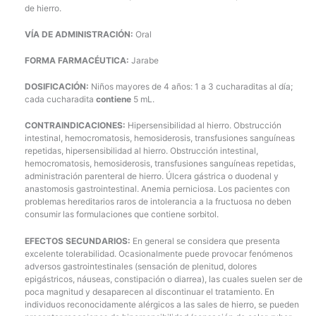
de hierro.
VÍA DE ADMINISTRACIÓN:
Oral
FORMA FARMACÉUTICA:
Jarabe
DOSIFICACIÓN:
Niños mayores de 4 años: 1 a 3 cucharaditas al día;
cada cucharadita
contiene
5 mL.
CONTRAINDICACIONES:
Hipersensibilidad al hierro. Obstrucción
intestinal, hemocromatosis, hemosiderosis, transfusiones sanguíneas
repetidas, hipersensibilidad al hierro. Obstrucción intestinal,
hemocromatosis, hemosiderosis, transfusiones sanguíneas repetidas,
administración parenteral de hierro. Úlcera gástrica o duodenal y
anastomosis gastrointestinal. Anemia perniciosa. Los pacientes con
problemas hereditarios raros de intolerancia a la fructuosa no deben
consumir las formulaciones que contiene sorbitol.
EFECTOS SECUNDARIOS:
En general se considera que presenta
excelente tolerabilidad. Ocasionalmente puede provocar fenómenos
adversos gastrointestinales (sensación de plenitud, dolores
epigástricos, náuseas, constipación o diarrea), las cuales suelen ser de
poca magnitud y desaparecen al discontinuar el tratamiento. En
individuos reconocidamente alérgicos a las sales de hierro, se pueden