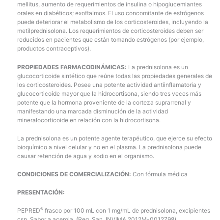
mellitus, aumento de requerimientos de insulina o hipoglucemiantes
orales en diabéticos; exoftalmos. El uso concomitante de estrógenos
puede deteriorar el metabolismo de los corticosteroides, incluyendo la
metilprednisolona. Los requerimientos de corticosteroides deben ser
reducidos en pacientes que están tomando estrógenos (por ejemplo,
productos contraceptivos).
PROPIEDADES FARMACODINÁMICAS:
La prednisolona es un
glucocorticoide sintético que reúne todas las propiedades generales de
los corticosteroides. Posee una potente actividad antiinflamatoria y
glucocorticoide mayor que la hidrocortisona, siendo tres veces más
potente que la hormona proveniente de la corteza suprarrenal y
manifestando una marcada disminución de la actividad
mineralocorticoide en relación con la hidrocortisona.
La prednisolona es un potente agente terapéutico, que ejerce su efecto
bioquímico a nivel celular y no en el plasma. La prednisolona puede
causar retención de agua y sodio en el organismo.
CONDICIONES DE COMERCIALIZACIÓN:
Con fórmula médica
PRESENTACIÓN:
®
PEPRED
frasco por 100 mL con 1 mg/mL de prednisolona, excipientes
csp. Sabor a acerola. (Reg. San. INVIMA 2012M-0012798).