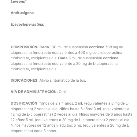
®
Levronc
Antitusígeno
(Levocloperastina)
COMPOSICIÓN:
Cada
100 mL de suspensión
contiene
708 mg de
cloperastina fendizoato equivalentes a 400 mg de L-cloperastina
clorhidrato, excipientes c.s.
Cada
5 mL de suspensión
contiene
cloperastina fendizoato equivalente a 20 mg de L-cloperastina
clorhidrato, excipientes c.s.
INDICACIONES:
Alivio sintomático de la tos.
VÍA DE ADMINISTRACIÓN:
Oral
DOSIFICACIÓN:
Niños de 2 a 4 años: 2 mL (equivalentes a 8 mg de L-
cloperastina) 2 veces al día. Niños hasta 6 años: 3 mL (equivalentes a
12 mg de L-cloperastina) 2 veces al día. Niños mayores de 6 años hasta
12 años: 5 mL (equivalentes a 20 mg de L-cloperastina) 2 veces al día.
Niños mayores de 12 años y adultos: 5 mL (equivalentes a 20 mg de L-
cloperastina) cada 8 horas.