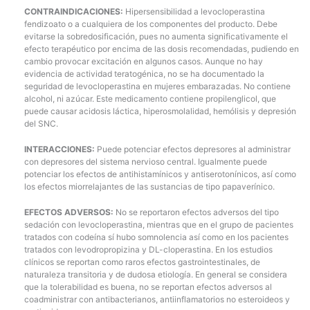
CONTRAINDICACIONES:
Hipersensibilidad a levocloperastina
fendizoato o a cualquiera de los componentes del producto. Debe
evitarse la sobredosificación, pues no aumenta significativamente el
efecto terapéutico por encima de las dosis recomendadas, pudiendo en
cambio provocar excitación en algunos casos. Aunque no hay
evidencia de actividad teratogénica, no se ha documentado la
seguridad de levocloperastina en mujeres embarazadas. No contiene
alcohol, ni azúcar. Este medicamento contiene propilenglicol, que
puede causar acidosis láctica, hiperosmolalidad, hemólisis y depresión
del SNC.
INTERACCIONES:
Puede potenciar efectos depresores al administrar
con depresores del sistema nervioso central. Igualmente puede
potenciar los efectos de antihistamínicos y antiserotonínicos, así como
los efectos miorrelajantes de las sustancias de tipo papaverínico.
EFECTOS ADVERSOS:
No se reportaron efectos adversos del tipo
sedación con levocloperastina, mientras que en el grupo de pacientes
tratados con codeína sí hubo somnolencia así como en los pacientes
tratados con levodropropizina y DL-cloperastina. En los estudios
clínicos se reportan como raros efectos gastrointestinales, de
naturaleza transitoria y de dudosa etiología. En general se considera
que la tolerabilidad es buena, no se reportan efectos adversos al
coadministrar con antibacterianos, antiinflamatorios no esteroideos y