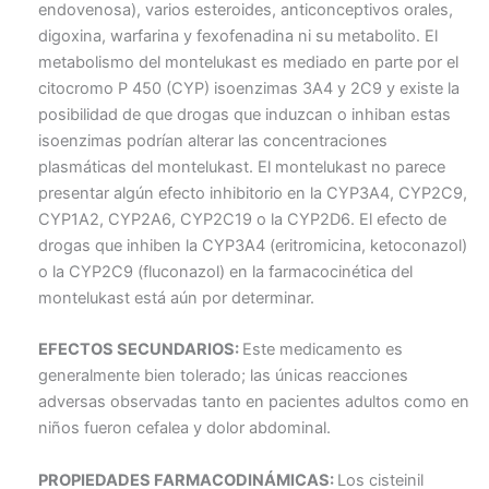
endovenosa), varios esteroides, anticonceptivos orales,
digoxina, warfarina y fexofenadina ni su metabolito. El
metabolismo del montelukast es mediado en parte por el
citocromo P 450 (CYP) isoenzimas 3A4 y 2C9 y existe la
posibilidad de que drogas que induzcan o inhiban estas
isoenzimas podrían alterar las concentraciones
plasmáticas del montelukast. El montelukast no parece
presentar algún efecto inhibitorio en la CYP3A4, CYP2C9,
CYP1A2, CYP2A6, CYP2C19 o la CYP2D6. El efecto de
drogas que inhiben la CYP3A4 (eritromicina, ketoconazol)
o la CYP2C9 (fluconazol) en la farmacocinética del
montelukast está aún por determinar.
EFECTOS SECUNDARIOS:
Este medicamento es
generalmente bien tolerado; las únicas reacciones
adversas observadas tanto en pacientes adultos como en
niños fueron cefalea y dolor abdominal.
PROPIEDADES FARMACODINÁMICAS:
Los cisteinil